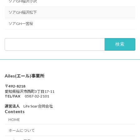
ソアGH稲沢小沢
ソアGH稲沢松下
ソアGH一宮桜
検
索:
Ailes(エール)事業所
〒492-8218
愛知県稲沢市西町3丁目17-11
TEL/FAX
0587-32-2101
運営法人
Life Soar合同会社
Contents
HOME
ホームについて